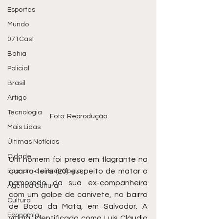
Esportes
Mundo
071Cast
Bahia
Policial
Brasil
Artigo
Tecnologia
Foto: Reprodução
Mais Lidas
Últimas Notícias
Cidade
Um homem foi preso em flagrante na 
quarta-feira (20) suspeito de matar o 
Economia e Tecnologia
namorado da sua ex-companheira 
Agenda Cultural
com um golpe de canivete, no bairro 
Cultura
de Boca da Mata, em Salvador. A 
Economia
vítima, identificada como Luís Cláudio 