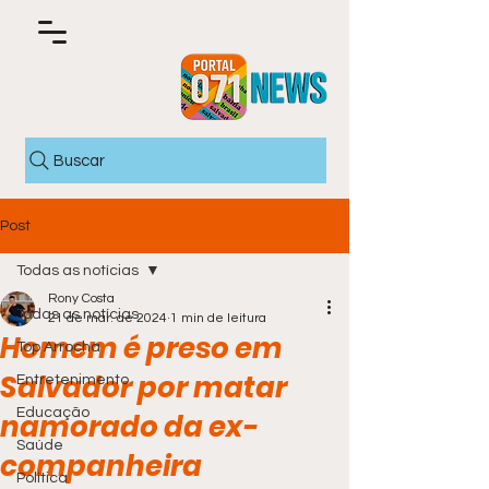
Buscar
Post
Todas as notícias
Rony Costa
Todas as notícias
21 de mar. de 2024
1 min de leitura
Homem é preso em
Top Arrocha
Salvador por matar
Entretenimento
Educação
namorado da ex-
Saúde
companheira
Política