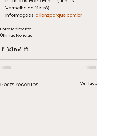
Palmeiras-Barra Funda (Linha 3-
Vermelha do Metrô)
Informações: 
allianzparque.com.br
Entretenimento
Últimas Notícias
Ver tudo
Posts recentes