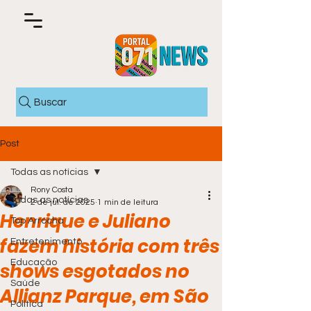
Buscar
Post
Todas as notícias
Rony Costa
Todas as notícias
2 de jul. de 2025
1 min de leitura
Henrique e Juliano
Top Arrocha
fazem história com três
Entretenimento
Educação
shows esgotados no
Saúde
Allianz Parque, em São
Política