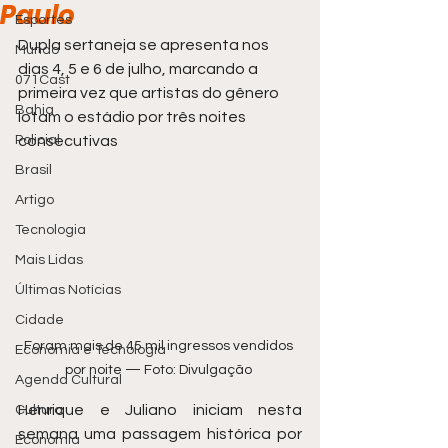
Paulo
Esportes
Dupla sertaneja se apresenta nos 
Mundo
dias 4, 5 e 6 de julho, marcando a 
071Cast
primeira vez que artistas do gênero 
Bahia
lotam o estádio por três noites 
Policial
consecutivas
Brasil
Artigo
Tecnologia
Mais Lidas
Últimas Notícias
Cidade
Foram mais de 45 mil ingressos vendidos 
Economia e Tecnologia
por noite — Foto: Divulgação 
Agenda Cultural
Henrique e Juliano iniciam nesta 
Cultura
semana uma passagem histórica por 
Economia