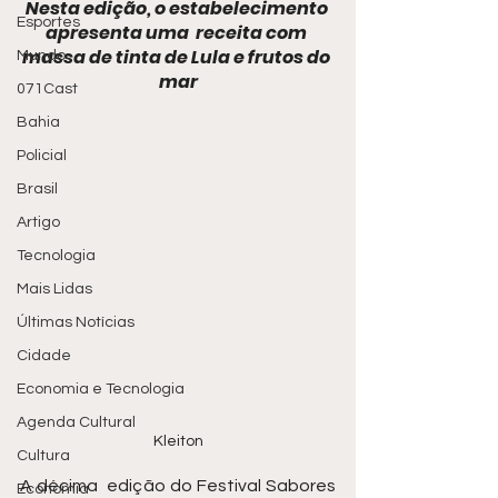
Nesta edição, o estabelecimento 
Esportes
apresenta uma  receita com 
massa de tinta de Lula e frutos do 
Mundo
mar
071Cast
Bahia
Policial
Brasil
Artigo
Tecnologia
Mais Lidas
Últimas Notícias
Cidade
Economia e Tecnologia
Agenda Cultural
Kleiton
Cultura
A décima  edição do Festival Sabores 
Economia