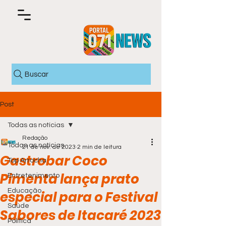
Buscar
Post
Todas as notícias
Redação
Todas as notícias
21 de nov. de 2023
2 min de leitura
Gastrobar Coco
Top Arrocha
Pimenta lança prato
Entretenimento
Educação
especial para o Festival
Saúde
Sabores de Itacaré 2023
Política