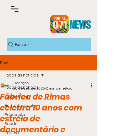
Buscar
Post
Todas as notícias
Redação
Todas as notícias
25 de set. de 2025
2 min de leitura
Fábrica de Rimas
Top Arrocha
celebra 10 anos com
Entretenimento
Educação
estreia de
Saúde
documentário e
Política