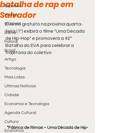
batalha de rap em
Esportes
Salvador
Mundo
071Cast
Evento gratuito na próxima quarta-
feira (1º) exibirá o filme "Uma Década 
Bahia
de Hip-Hop" e promoverá a 42ª 
Policial
Batalha do EVA para celebrar a 
Brasil
trajetória do coletivo
Artigo
Tecnologia
Mais Lidas
Últimas Notícias
Cidade
Economia e Tecnologia
Agenda Cultural
Cultura
“Fábrica de Rimas – Uma Década de Hip-
Economia