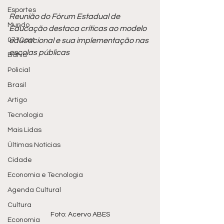
Esportes
Reunião do Fórum Estadual de 
Mundo
Educação destaca críticas ao modelo 
071Cast
educacional e sua implementação nas 
escolas públicas
Bahia
Policial
Brasil
Artigo
Tecnologia
Mais Lidas
Últimas Notícias
Cidade
Economia e Tecnologia
Agenda Cultural
Cultura
Foto: Acervo ABES
Economia