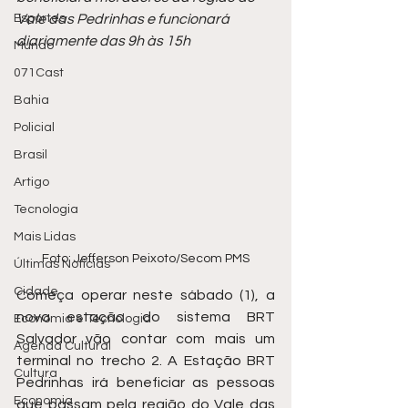
Esportes
Vale das Pedrinhas e funcionará 
diariamente das 9h às 15h
Mundo
071Cast
Bahia
Policial
Brasil
Artigo
Tecnologia
Mais Lidas
Foto: Jefferson Peixoto/Secom PMS
Últimas Notícias
Cidade
Começa operar neste sábado (1), a 
nova estação do sistema BRT 
Economia e Tecnologia
Salvador vão contar com mais um 
Agenda Cultural
terminal no trecho 2. A Estação BRT 
Cultura
Pedrinhas irá beneficiar as pessoas 
Economia
que passam pela região do Vale das 