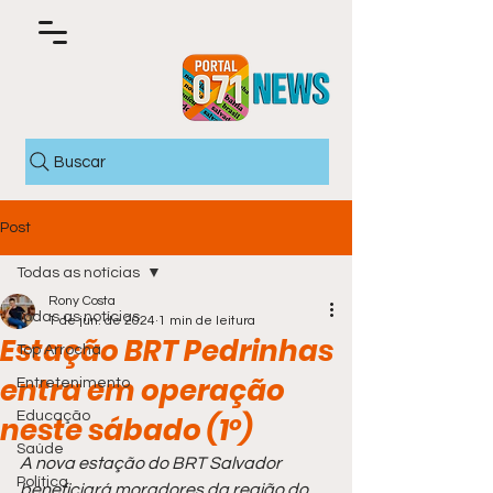
Buscar
Post
Todas as notícias
Rony Costa
Todas as notícias
1 de jun. de 2024
1 min de leitura
Estação BRT Pedrinhas
Top Arrocha
entra em operação
Entretenimento
Educação
neste sábado (1º)
Saúde
A nova estação do BRT Salvador 
Política
beneficiará moradores da região do 