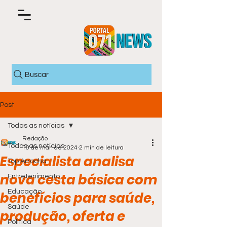
Buscar
Post
Todas as notícias
Redação
Todas as notícias
10 de mar. de 2024
2 min de leitura
Especialista analisa
Top Arrocha
nova cesta básica com
Entretenimento
Educação
benefícios para saúde,
Saúde
produção, oferta e
Política