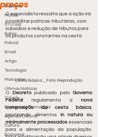
preços
Esportes
O especialista ressalta que a ação irá 
Mundo
possibilitar políticas tributárias, com 
071Cast
subsídios e redução de tributos para 
Bahia
os produtos constantes na cesta
Policial
Brasil
Artigo
Tecnologia
Mais Lidas
Cesta Básica _ Foto: Reprodução 
Últimas Notícias
O 
Decreto
 publicado pelo 
Governo 
Cidade
Federal
 regulamenta a 
nova 
composição da cesta básica
, 
Economia e Tecnologia
priorizando alimentos 
in natura ou 
Agenda Cultural
minimamente processados
 essenciais 
Cultura
para a alimentação da população. 
Economia
Essa modificação visa atingir diversos 