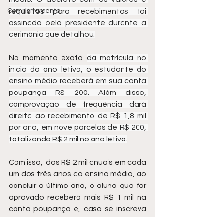
Comportamento
requisitos para recebimentos foi 
assinado pelo presidente durante a 
cerimônia que detalhou.
No momento exato 
da matrícula no 
início do ano letivo, o estudante do 
ensino médio receberá em sua conta 
poupança R$ 200. Além disso, 
comprovação de frequência dará 
direito ao recebimento de R$ 1,8 mil 
por ano, em nove parcelas de R$ 200, 
totalizando R$ 2 mil no ano letivo.
Com isso,  dos R$ 2 mil anuais em cada 
um dos três anos do ensino médio, ao 
concluir o último ano, o aluno que for 
aprovado receberá mais R$ 1 mil na 
conta poupança e, caso se inscreva 