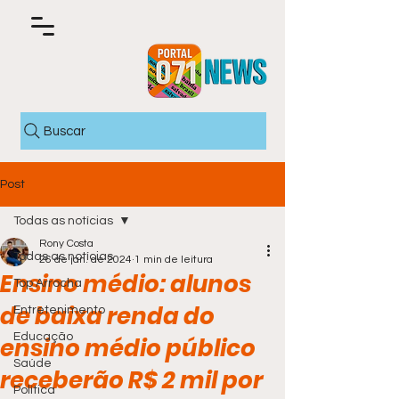
Buscar
Post
Todas as notícias
Rony Costa
Todas as notícias
26 de jan. de 2024
1 min de leitura
Ensino médio: alunos
Top Arrocha
de baixa renda do
Entretenimento
Educação
ensino médio público
Saúde
receberão R$ 2 mil por
Política