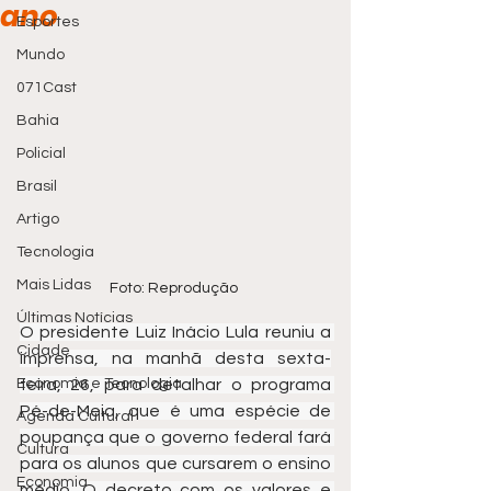
ano
Esportes
Mundo
071Cast
Bahia
Policial
Brasil
Artigo
Tecnologia
Mais Lidas
Foto: Reprodução 
Últimas Notícias
O presidente Luiz Inácio Lula reuniu a 
Cidade
imprensa, na manhã desta sexta-
Economia e Tecnologia
feira, 26, para detalhar o programa 
Pé-de-Meia, que é uma espécie de 
Agenda Cultural
poupança que o governo federal fará 
Cultura
para os alunos que cursarem o ensino 
Economia
médio. O decreto com os valores e 