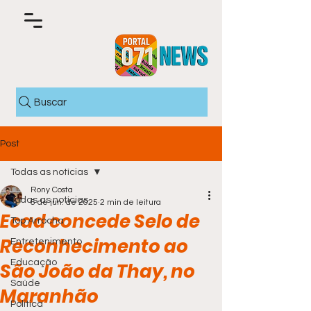
Buscar
Post
Todas as notícias
Rony Costa
Todas as notícias
6 de jun. de 2025
2 min de leitura
Ecad concede Selo de
Top Arrocha
Reconhecimento ao
Entretenimento
Educação
São João da Thay, no
Saúde
Maranhão
Política