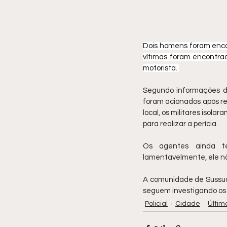
Dois homens foram encon
vítimas foram encontrad
motorista. 
Segundo informações da 
foram acionados após re
local, os militares isol
para realizar a perícia.
Os agentes ainda ten
lamentavelmente, ele não
A comunidade de Sussuar
seguem investigando os d
Policial
Cidade
Últim