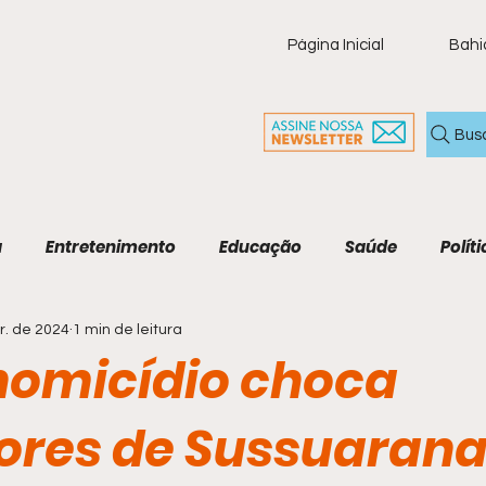
Página Inicial
Bahi
Bus
a
Entretenimento
Educação
Saúde
Políti
r. de 2024
1 min de leitura
ia
Policial
Brasil
Artigo
Tecnologia
M
homicídio choca
Economia e Tecnologia
Agenda Cultural
Cult
res de Sussuaran