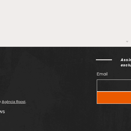
Assi
excl
Email
or
Agência Rpost
.
ews