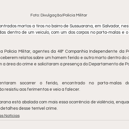
Foto: Divulgação/Policia Militar
trados mortos a tiros no bairro de Sussuarana, em Salvador, nest
as dentro de um veículo, com um dos corpos no porta-malas e o 
Polícia Militar, agentes da 48ª Companhia Independente da Políc
ceberem relatos sobre um homem ferido e outro morto dentro do ca
aram a área do crime e solicitaram a presença do Departamento de Pol
taram socorrer o ferido, encontrado no porta-malas do 
 resistiu aos ferimentos e veio a falecer.
ana está abalada com mais essa ocorrência de violência, enquan
etalhes desse terrível crime.
as Notícias