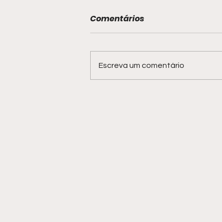
Comentários
Escreva um comentário
Blue Praia volta a ser
ponto de observação de
baleias-jubarte em
Salvador