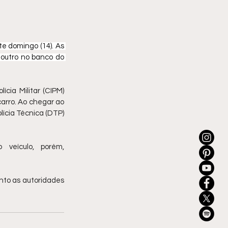
e domingo (14). As 
outro no banco do 
ia Militar (CIPM) 
rro. Ao chegar ao 
ícia Técnica (DTP) 
veículo, porém, 
to as autoridades 