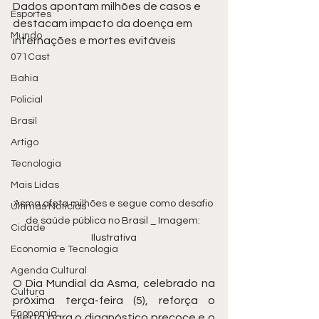
Dados apontam milhões de casos e 
Esportes
destacam impacto da doença em 
Mundo
internações e mortes evitáveis
071Cast
Bahia
Policial
Brasil
Artigo
Tecnologia
Mais Lidas
Asma afeta milhões e segue como desafio 
Últimas Notícias
de saúde pública no Brasil _ Imagem: 
Cidade
Ilustrativa
Economia e Tecnologia
Agenda Cultural
O Dia Mundial da Asma, celebrado na 
Cultura
próxima terça-feira (5), reforça o 
Economia
alerta para o diagnóstico precoce e o 