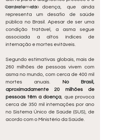
controle da doença, que ainda 
Comportamento
representa um desafio de saúde 
pública no Brasil. Apesar de ser uma 
condição tratável, a asma segue 
associada a altos índices de 
internação e mortes evitáveis.
Segundo estimativas globais, mais de 
260 milhões de pessoas vivem com 
asma no mundo, com cerca de 400 mil 
mortes anuais. 
No Brasil, 
aproximadamente 20 milhões de 
pessoas têm a doença
, que provoca 
cerca de 350 mil internações por ano 
no Sistema Único de Saúde (SUS), de 
acordo com o Ministério da Saúde.