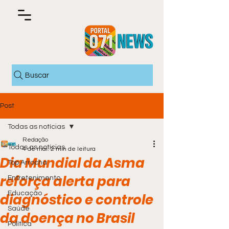
Buscar
Post
Todas as notícias
Redação
Todas as notícias
4 de mai.
2 min de leitura
Dia Mundial da Asma
Top Arrocha
reforça alerta para
Entretenimento
Educação
diagnóstico e controle
Saúde
da doença no Brasil
Política