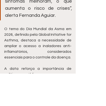
sintomas melhoram, o que 
aumenta o risco de crises”, 
alerta Fernanda Aguiar.
O tema do Dia Mundial da Asma em 
2026, definido pela Global Initiative for 
Asthma, destaca a necessidade de 
ampliar o acesso a inaladores anti-
inflamatórios, considerados 
essenciais para o controle da doença.
A data reforça a importância de 
políticas públicas, acesso ao 
tratamento e informação para reduzir 
os impactos da asma na população.
papo especialista
Brasil
Saúde Pública
Dia Mundial da Asma
Saúde