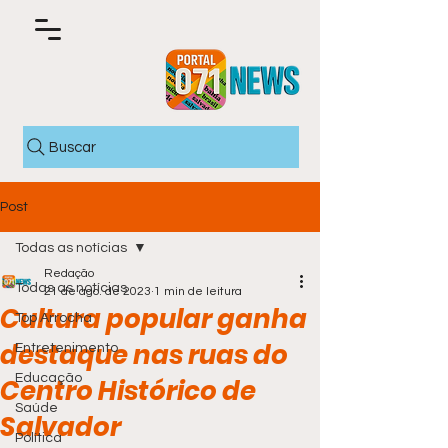
Buscar
Post
Todas as notícias
Redação
Todas as notícias
21 de ago. de 2023
1 min de leitura
Cultura popular ganha
Top Arrocha
destaque nas ruas do
Entretenimento
Educação
Centro Histórico de
Saúde
Salvador
Política