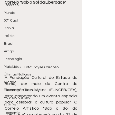
Cortejo "Sob o Sol da Liberdade"
Esportes
Mundo
071Cast
Bahia
Policial
Brasil
Artigo
Tecnologia
Mais Lidas
Foto: Dayse Cardoso
Últimas Notícias
A Fundação Cultural do Estado da 
Cidade
Bahia, por meio do Centro de 
Formação em Artes (FUNCEB/CFA), 
Economia e Tecnologia
está preparando um evento especial 
Agenda Cultural
para celebrar a cultura popular. O 
Cultura
Cortejo Artístico "Sob o Sol da 
Economia
Liberdade" acontecerá no dia 22 de 