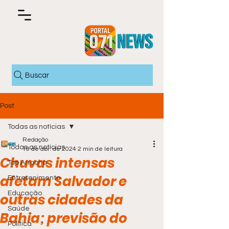
Buscar
Post
Todas as notícias
Redação
Todas as notícias
19 de abr. de 2024
2 min de leitura
Chuvas intensas
Top Arrocha
afetam Salvador e
Entretenimento
Educação
outras cidades da
Saúde
Bahia; previsão do
Política