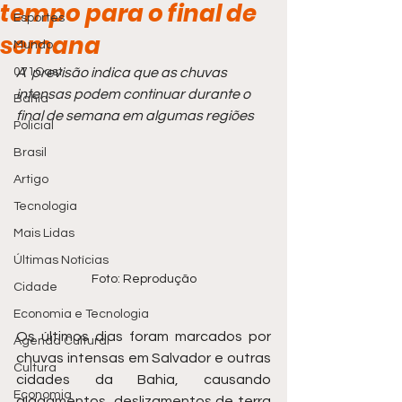
tempo para o final de
Esportes
semana
Mundo
071Cast
A  previsão indica que as chuvas 
intensas podem continuar durante o 
Bahia
final de semana em algumas regiões
Policial
Brasil
Artigo
Tecnologia
Mais Lidas
Últimas Notícias
Foto: Reprodução
Cidade
Economia e Tecnologia
Os últimos dias foram marcados por 
Agenda Cultural
chuvas intensas em Salvador e outras 
Cultura
cidades da Bahia, causando 
Economia
alagamentos, deslizamentos de terra 