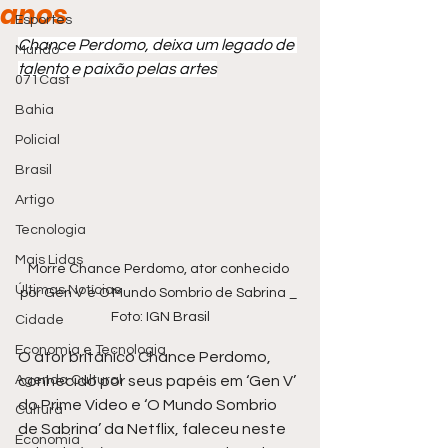
anos
Esportes
Chance Perdomo, deixa um legado de 
Mundo
talento e paixão pelas artes
071Cast
Bahia
Policial
Brasil
Artigo
Tecnologia
Mais Lidas
Morre Chance Perdomo, ator conhecido 
Últimas Notícias
por Gen V e O Mundo Sombrio de Sabrina _ 
Foto: IGN Brasil
Cidade
Economia e Tecnologia
O ator britânico Chance Perdomo, 
conhecido por seus papéis em ‘Gen V’ 
Agenda Cultural
do Prime Video e ‘O Mundo Sombrio 
Cultura
de Sabrina’ da Netflix, faleceu neste 
Economia