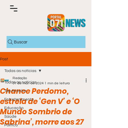
Buscar
Post
Todas as notícias
Redação
Todas as notícias
31 de mar. de 2024
1 min de leitura
Chance Perdomo,
Top Arrocha
estrela de ‘Gen V’ e ‘O
Entretenimento
Educação
Mundo Sombrio de
Saúde
Sabrina’, morre aos 27
Política