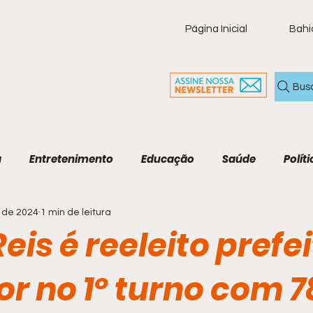
Página Inicial
Bahi
Bus
a
Entretenimento
Educação
Saúde
Políti
. de 2024
1 min de leitura
ia
Policial
Brasil
Artigo
Tecnologia
M
eis é reeleito prefe
Economia e Tecnologia
Agenda Cultural
Cult
r no 1º turno com 