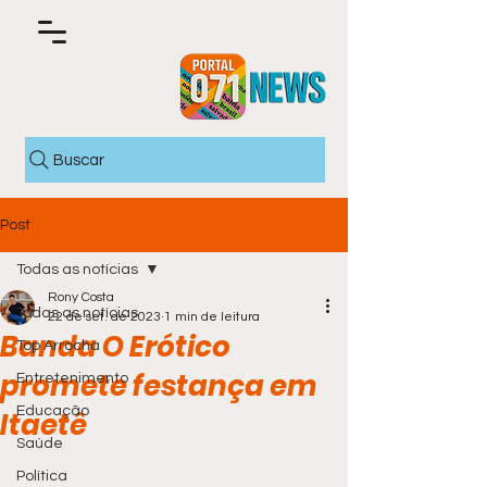
Buscar
Post
Todas as notícias
Rony Costa
Todas as notícias
22 de set. de 2023
1 min de leitura
Banda O Erótico
Top Arrocha
promete festança em
Entretenimento
Educação
Itaetê
Saúde
Política