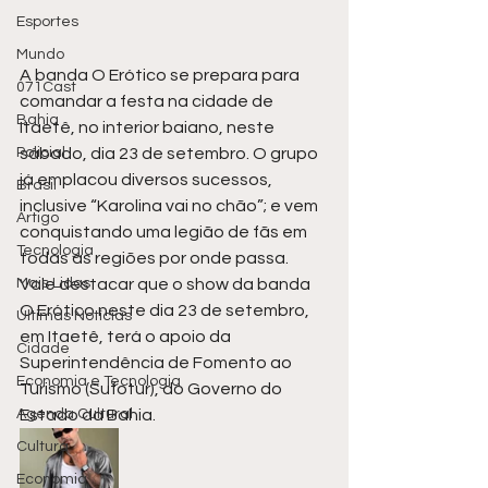
Esportes
Mundo
A banda O Erótico se prepara para 
071Cast
comandar a festa na cidade de 
Bahia
Itaetê, no interior baiano, neste 
Policial
sábado, dia 23 de setembro. O grupo 
já emplacou diversos sucessos, 
Brasil
inclusive “Karolina vai no chão”; e vem 
Artigo
conquistando uma legião de fãs em 
Tecnologia
todas as regiões por onde passa. 
Mais Lidas
Vale destacar que o show da banda 
O Erótico neste dia 23 de setembro, 
Últimas Notícias
em Itaetê, terá o apoio da 
Cidade
Superintendência de Fomento ao 
Economia e Tecnologia
Turismo (Sufotur), do Governo do 
Agenda Cultural
Estado da Bahia.
Cultura
Economia