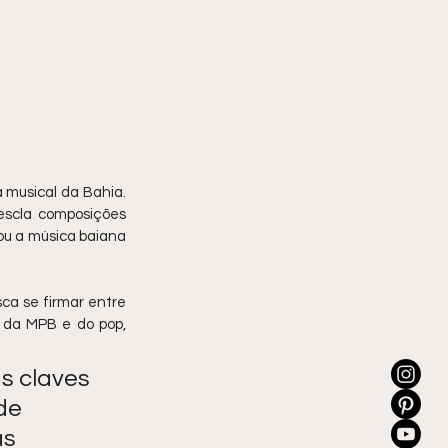
musical da Bahia. 
scla composições 
ou a música baiana 
a se firmar entre 
 da MPB e do pop, 
s claves 
de 
s 