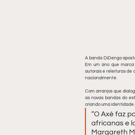
A banda DiDengo aposta 
Em um ano que marca o
autorais e releituras de
nacionalmente.
Com arranjos que dialog
as novas bandas do esta
criando uma identidade p
“O Axé faz p
africanas e l
Margareth Me