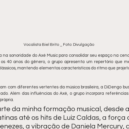
Vocalista Biel Brito _ Foto: Divulgação
na sonoridade do Axé Music para consolidar seu espaço na cena 
s 40 anos do gênero, o grupo apresenta um repertório que me
 clássicos, mantendo elementos característicos do ritmo que projet
am com diferentes vertentes da música brasileira, a DiDengo busc
do. Além das influências do Axé, o grupo incorpora referências
rópria.
arte da minha formação musical, desde a
atinas até os hits de Luiz Caldas, a força 
nezes, a vibração de Daniela Mercury, a