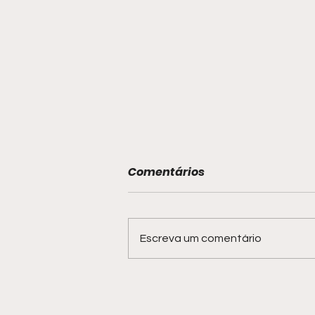
Comentários
Escreva um comentário
Hot Wheels Monster
Trucks Live confirma