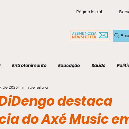
Página Inicial
Bahi
Bus
a
Entretenimento
Educação
Saúde
Políti
v. de 2025
1 min de leitura
ia
Policial
Brasil
Artigo
Tecnologia
M
DiDengo destaca
Economia e Tecnologia
Agenda Cultural
Cult
ncia do Axé Music e