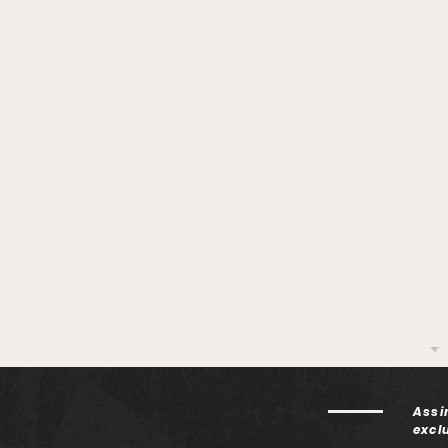
atualização de equipes de
Dan
enfermagem
Frei
Assi
excl