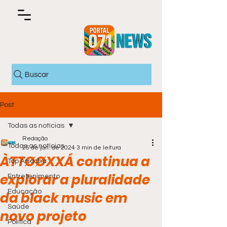
Buscar
Post
Todas as notícias
Redação
Todas as notícias
25 de jan. de 2024
3 min de leitura
ÀTTØØXXÁ continua a
Top Arrocha
explorar a pluralidade
Entretenimento
Educação
da black music em
Saúde
novo projeto
Política