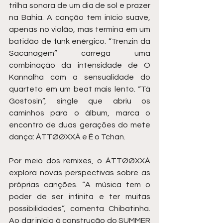
trilha sonora de um dia de sol e prazer 
na Bahia. A canção tem início suave, 
apenas no violão, mas termina em um 
batidão de funk enérgico. “Trenzin da 
Sacanagem” carrega uma 
combinação da intensidade de O 
Kannalha com a sensualidade do 
quarteto em um beat mais lento. “Tá 
Gostosin”, single que abriu os 
caminhos para o álbum, marca o 
encontro de duas gerações do mete 
dança: ÀTTØØXXÁ e É o Tchan.
Por meio dos remixes, o ÀTTØØXXÁ 
explora novas perspectivas sobre as 
próprias canções. “A música tem o 
poder de ser infinita e ter muitas 
possibilidades”, comenta Chibatinha. 
Ao dar início à construção do SUMMER 