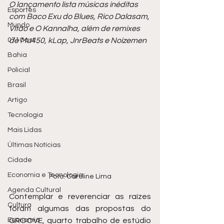
O lançamento lista músicas inéditas 
Esportes
com Baco Exu do Blues, Rico Dalasam, 
Mundo
Vitão e O Kannalha, além de remixes 
071Cast
de Mu450, kLap, JnrBeats e Noizemen
Bahia
Policial
Brasil
Artigo
Tecnologia
Mais Lidas
Últimas Notícias
Cidade
Economia e Tecnologia
Foto: Caroline Lima
Agenda Cultural
Contemplar e reverenciar as raízes 
Cultura
foram algumas das propostas do 
Economia
GROOVE, quarto trabalho de estúdio 