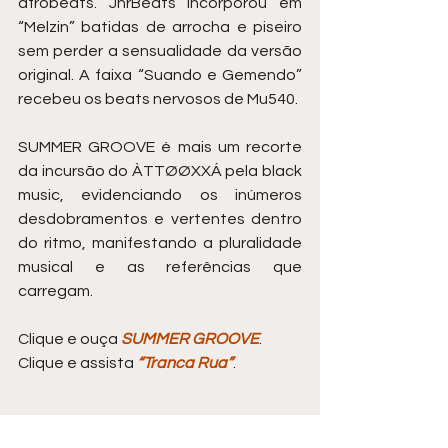
afrobeats. JnrBeats incorporou em 
“Melzin” batidas de arrocha e piseiro 
sem perder a sensualidade da versão 
original. A faixa “Suando e Gemendo” 
recebeu os beats nervosos de Mu540.
SUMMER GROOVE é mais um recorte 
da incursão do ÀTTØØXXÁ pela black 
music, evidenciando os inúmeros 
desdobramentos e vertentes dentro 
do ritmo, manifestando a pluralidade 
musical e as referências que 
carregam.
Clique e ouça
 SUMMER GROOVE
.
Clique e assista
 “Tranca Rua”
.
Entretenimento