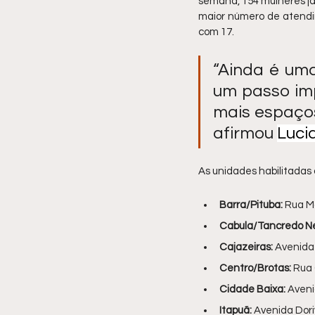
semana, 154 mulheres já 
maior número de atendim
com 17. 
“Ainda é um
um passo im
mais espaços
afirmou 
Luci
As unidades habilitadas
Barra/Pituba:
 Rua M
Cabula/Tancredo N
Cajazeiras:
 Avenida
Centro/Brotas:
 Rua 
Cidade Baixa:
 Aveni
Itapuã:
 Avenida Dori