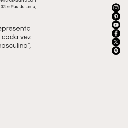
eituras-Bairro com 
2; e Pau da Lima, 
presenta 
cada vez 
sculino”, 