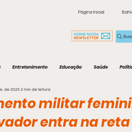
Página Inicial
Bahi
Bus
a
Entretenimento
Educação
Saúde
Políti
i. de 2025
2 min de leitura
ia
Policial
Brasil
Artigo
Tecnologia
M
mento militar femin
Economia e Tecnologia
Agenda Cultural
Cult
ador entra na reta 