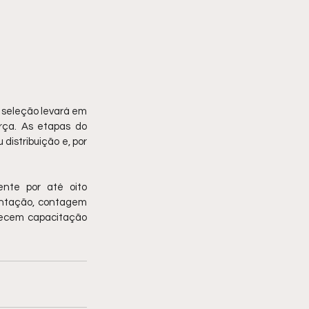
 seleção levará em 
rça. As etapas do 
istribuição e, por 
nte por até oito 
entação, contagem 
ecem capacitação 