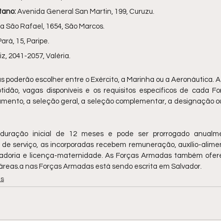
tano:
 Avenida General San Martin, 199, Curuzu.
a São Rafael, 1654, São Marcos.
ará, 15, Paripe.
z, 2041-2057, Valéria.
 poderão escolher entre o Exército, a Marinha ou a Aeronáutica. A
tidão, vagas disponíveis e os requisitos específicos de cada Fo
amento, a seleção geral, a seleção complementar, a designação ou d
 duração inicial de 12 meses e pode ser prorrogado anualme
 de serviço, as incorporadas recebem remuneração, auxílio-alim
adoria e licença-maternidade. As Forças Armadas também ofer
áreas.
a nas Forças Armadas está sendo escrita em Salvador.
as