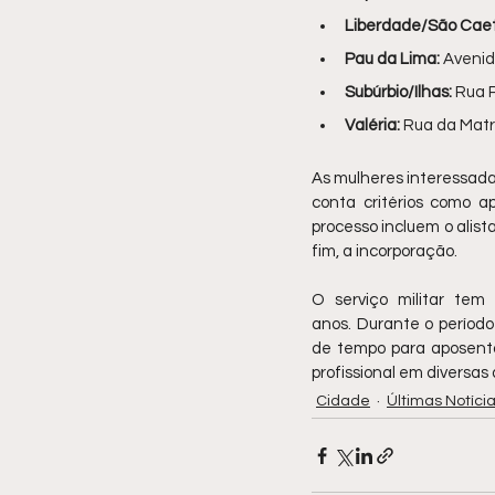
Liberdade/São Cae
Pau da Lima:
 Avenid
Subúrbio/Ilhas:
 Rua P
Valéria:
 Rua da Matri
As mulheres interessadas
conta critérios como ap
processo incluem o alist
fim, a incorporação.
O serviço militar tem
anos. Durante o período
de tempo para aposent
profissional em diversas 
Cidade
Últimas Notíci