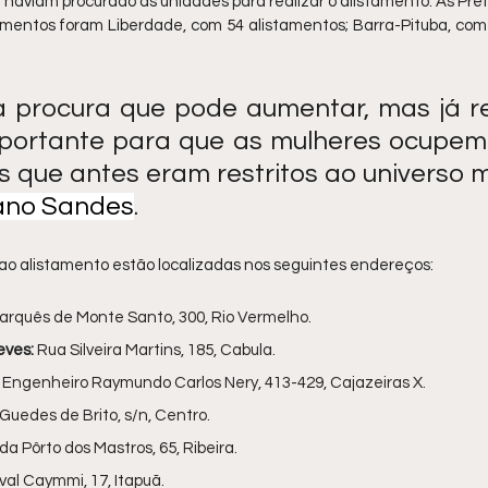
haviam procurado as unidades para realizar o alistamento. As Pref
entos foram Liberdade, com 54 alistamentos; Barra-Pituba, com 3
a procura que pode aumentar, mas já re
portante para que as mulheres ocupem 
 que antes eram restritos ao universo ma
ano Sandes
.
 ao alistamento estão localizadas nos seguintes endereços:
arquês de Monte Santo, 300, Rio Vermelho.
eves:
 Rua Silveira Martins, 185, Cabula.
 Engenheiro Raymundo Carlos Nery, 413-429, Cajazeiras X.
Guedes de Brito, s/n, Centro.
da Pôrto dos Mastros, 65, Ribeira.
val Caymmi, 17, Itapuã.