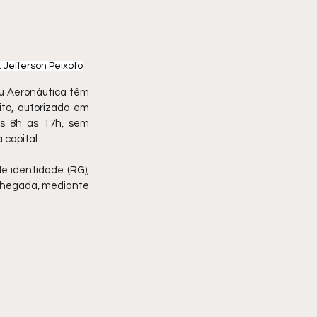
: Jefferson Peixoto
u Aeronáutica têm 
to, autorizado em 
as 8h às 17h, sem 
capital.
 identidade (RG), 
chegada, mediante 