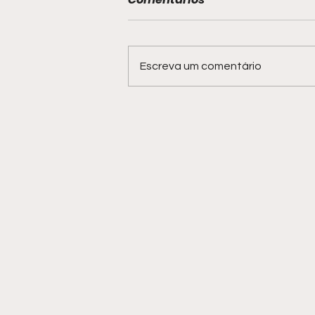
Escreva um comentário
Blue Praia volta a ser
ponto de observação de
baleias-jubarte em
Salvador